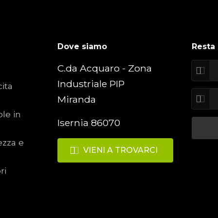
Dove siamo
Resta
C.da Acquaro - Zona
Industriale PIP
cita
Miranda
ole in
Isernia 86070
ezza e
VIENI A TROVARCI
ri