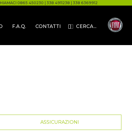
HIAMACI
0865 450230
|
338 4911238
|
338 6369912
O
F.A.Q.
CONTATTI
CERCA...
ASSICURAZIONI