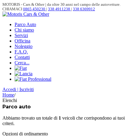
MOTORIS - Cars & Other | da oltre 30 anni nel campo delle autovetture.
CHIAMACI
0865 450230
|
338 4911238
|
338 6369912
Parco Auto
Chi siamo
Servizi
Officina
Noleggio
F.A.Q.
Contatti
Cerca...
Accedi | Iscriviti
Home
/
Elenchi
Parco auto
Abbiamo trovato un totale di
1
veicoli che corrispondono ai tuoi
criteri.
Opzioni di ordinamento