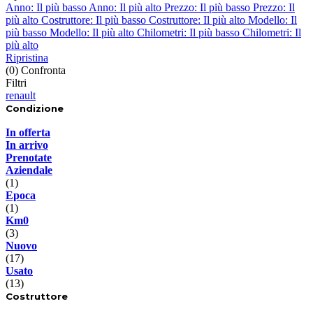
Anno:
Il più basso
Anno:
Il più alto
Prezzo:
Il più basso
Prezzo:
Il
più alto
Costruttore:
Il più basso
Costruttore:
Il più alto
Modello:
Il
più basso
Modello:
Il più alto
Chilometri:
Il più basso
Chilometri:
Il
più alto
Ripristina
(0)
Confronta
Filtri
renault
Condizione
In offerta
In arrivo
Prenotate
Aziendale
(1)
Epoca
(1)
Km0
(3)
Nuovo
(17)
Usato
(13)
Costruttore