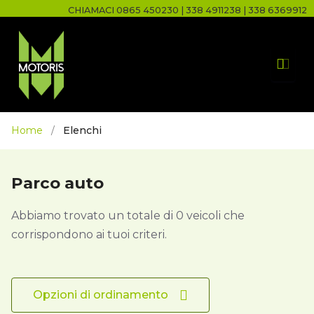
CHIAMACI
0865 450230
|
338 4911238
|
338 6369912
Home
/
Elenchi
Parco auto
Abbiamo trovato un totale di
0
veicoli che
corrispondono ai tuoi criteri.
Opzioni di ordinamento