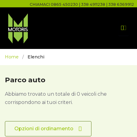
CHIAMACI
0865 450230
|
338 4911238
|
338 6369912
Home
/
Elenchi
Parco auto
Abbiamo trovato un totale di
0
veicoli che
corrispondono ai tuoi criteri.
Opzioni di ordinamento