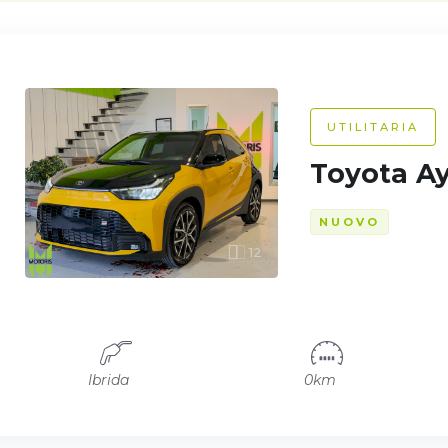
UTILITARIA
Toyota A
NUOVO
12
Ibrida
0km