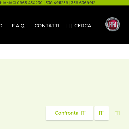
HIAMACI
0865 450230
|
338 4911238
|
338 6369912
O
F.A.Q.
CONTATTI
CERCA...
Confronta