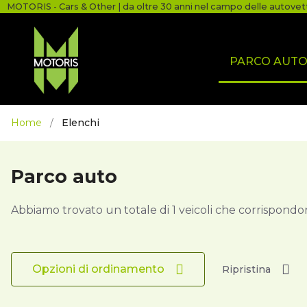
MOTORIS - Cars & Other | da oltre 30 anni nel campo delle autovet
PARCO AUT
Home
/
Elenchi
Parco auto
Abbiamo trovato un totale di
1
veicoli che corrispondono
Opzioni di ordinamento
Ripristina