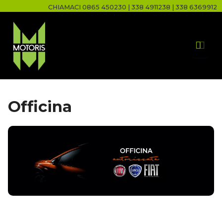
CHIAMACI
0865 450230
|
338 4911238
|
338 6369912
Officina