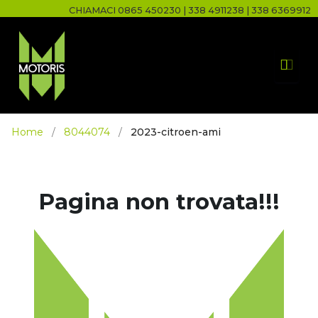
CHIAMACI
0865 450230
|
338 4911238
|
338 6369912
Home
/
8044074
/
2023-citroen-ami
Pagina non trovata!!!