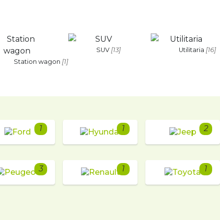
SUV
[13]
Utilitaria
[16]
Station wagon
[1]
1
1
2
3
1
1