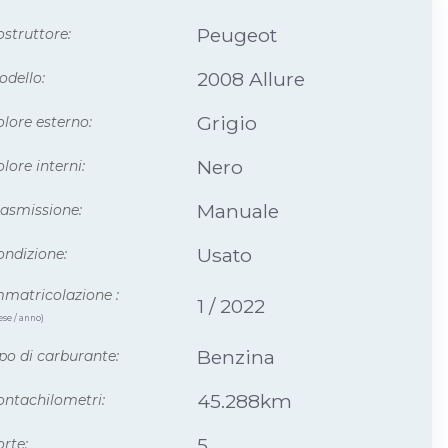
Peugeot
struttore:
2008 Allure
odello:
Grigio
lore esterno:
Nero
lore interni:
Manuale
rasmissione:
Usato
ondizione:
mmatricolazione :
1 / 2022
se / anno)
Benzina
po di carburante:
45.288km
ontachilometri:
5
rte: