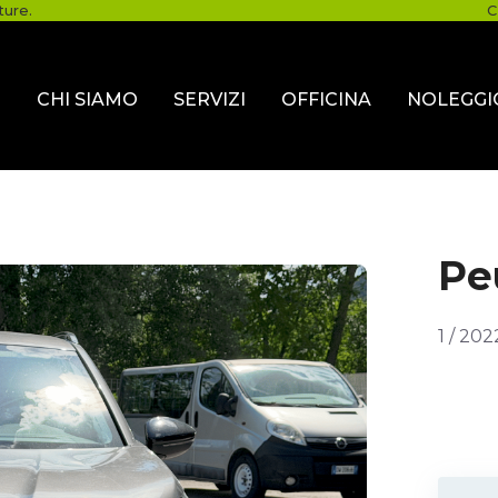
ture.
C
O
CHI SIAMO
SERVIZI
OFFICINA
NOLEGGI
Pe
1 / 202