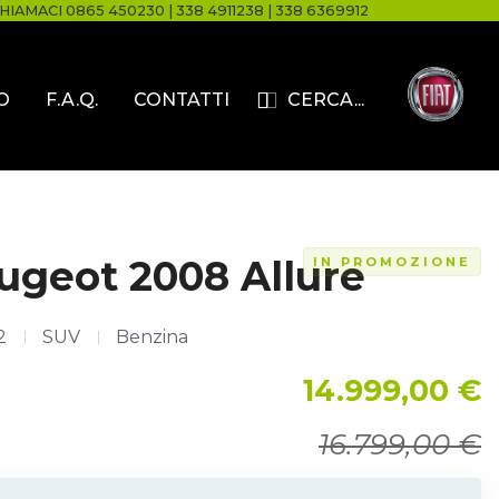
HIAMACI
0865 450230
|
338 4911238
|
338 6369912
O
F.A.Q.
CONTATTI
CERCA...
ugeot 2008 Allure
IN PROMOZIONE
2
SUV
Benzina
14.999,00 €
16.799,00 €