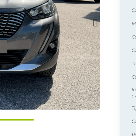
Co
M
Co
Co
T
C
I
(me
Ti
C
Po