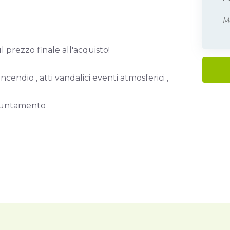
M
rezzo finale all'acquisto!
cendio , atti vandalici eventi atmosferici ,
ppuntamento