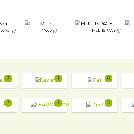
ssover
[1]
Moto
[1]
MULTISPACE
[1]
2
1
6
1
1
3