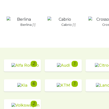
Berlina
[1]
Cabrio
[1]
Cro
2
1
6
1
2