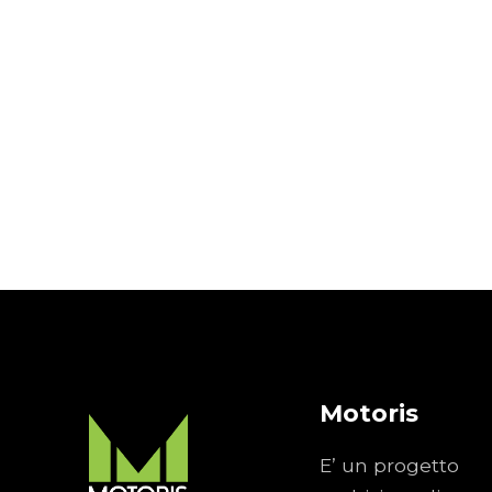
Motoris
E’ un progetto